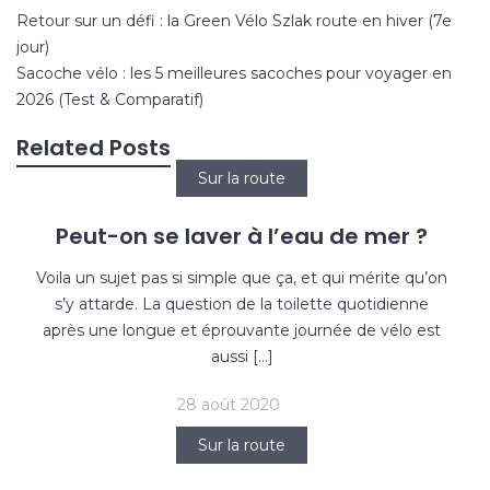
Navigation
Retour sur un défi : la Green Vélo Szlak route en hiver (7e
de
jour)
l’article
Sacoche vélo : les 5 meilleures sacoches pour voyager en
2026 (Test & Comparatif)
Related Posts
Sur la route
Peut-on se laver à l’eau de mer ?
Voila un sujet pas si simple que ça, et qui mérite qu’on
s’y attarde. La question de la toilette quotidienne
après une longue et éprouvante journée de vélo est
aussi […]
28 août 2020
Sur la route