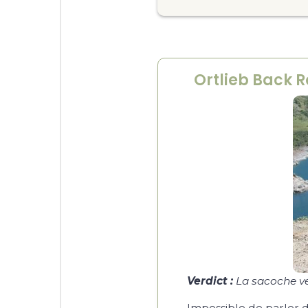
Ortlieb Back R
Verdict :
La sacoche vél
Impossible de parler 