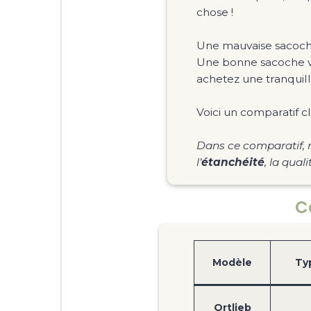
chose !
Une mauvaise sacoche
Une bonne sacoche vél
achetez une tranquilli
Voici un comparatif c
Dans ce comparatif, n
l’
étanchéité
, la qual
C
Modèle
Ty
Ortlieb