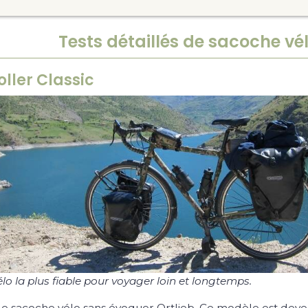
Tests détaillés de sacoche vé
oller Classic
o la plus fiable pour voyager loin et longtemps.
de sacoche vélo sans évoquer Ortlieb. Ce modèle est deve