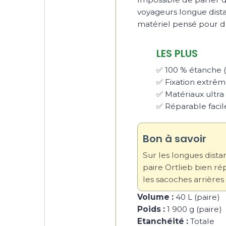
voyageurs longue dista
matériel pensé pour dur
LES PLUS
✅ 100 % étanche (
✅ Fixation extrê
✅ Matériaux ultra 
✅ Réparable faci
Bon à savoir
Sur les longues dist
paire Ortlieb bien rép
les sacoches arrières
Volume :
40 L (paire)
Poids :
1 900 g (paire)
Etanchéité :
Totale