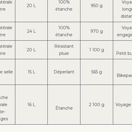
atérale
100%
Voya
20 L
950 g
ère
étanche
long
dista
atérale
100%
Voya
24 L
970 g
ère
étanche
engagé
atérale
Résistant
20 L
1 100 g
ère
pluie
Petit b
e selle
15 L
Déperlant
565 g
Bikepa
oche
rale
16 L
2 100 g
Voyage 
Étanche
te-
ages