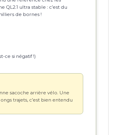
QL2.1 ultra stable : c’est du
illiers de bornes !
-ce si négatif !)
onne sacoche arrière vélo. Une
longs trajets, c’est bien entendu