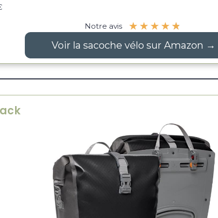
€
★
★
★
★
★
Notre avis
Voir la sacoche vélo sur Amazon →
Back