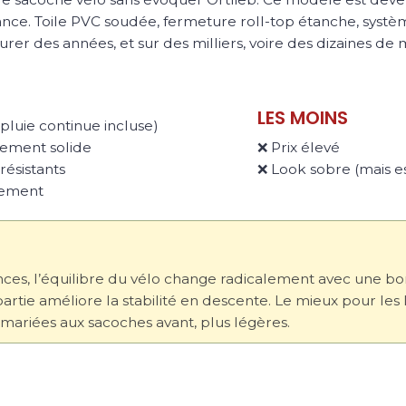
nce. Toile PVC soudée, fermeture roll-top étanche, système 
er des années, et sur des milliers, voire des dizaines de m
LES MOINS
pluie continue incluse)
mement solide
❌ Prix élevé
résistants
❌ Look sobre (mais est
lement
ances, l’équilibre du vélo change radicalement avec une b
artie améliore la stabilité en descente. Le mieux pour les 
 mariées aux sacoches avant, plus légères.