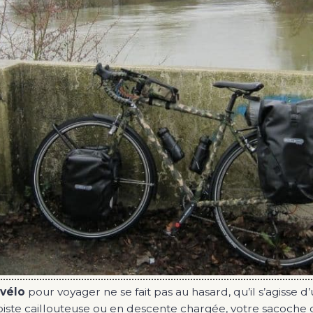
vélo
pour voyager ne se fait pas au hasard, qu’il s’agisse
 piste caillouteuse ou en descente chargée, votre sacoche d