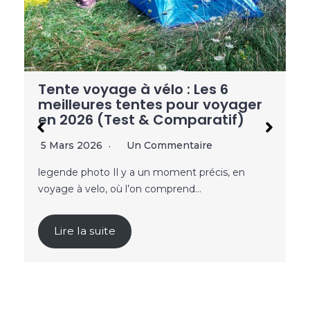
yager
f)
Sacoche vélo : les 5 meilleures
sacoches pour voyager en 202
, en
(Test & Comparatif)
23 Février 2026
2 Commentaires
Choisir une sacoche vélo pour voyager ne se fa
pas au hasard, qu’il s’agisse d’un…
Lire la suite