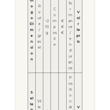
ol
fo
o
R
C
r
g
o
V
o
m
o
ut
oi
~2
m
€
an
Di
e
r
10
p
€
ce
m
/
le
g
os
€
/
e
gr
pr
it
e
n
av
ix
e
n
si
el
d
o
ur
n
an
ce
P
os
iti
S
o
el
Vil
n
le
le
dr
V