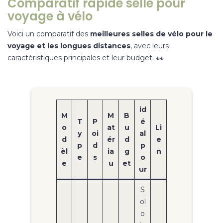
Comparatif rapide selle pour
voyage à vélo
Voici un comparatif des
meilleures selles de vélo pour le
voyage et les longues distances
, avec leurs
caractéristiques principales et leur budget.
↓↓
id
M
M
B
T
P
é
o
at
u
Li
y
oi
al
d
ér
d
e
p
d
p
èl
ia
g
n
e
s
o
e
u
et
ur
S
ol
o