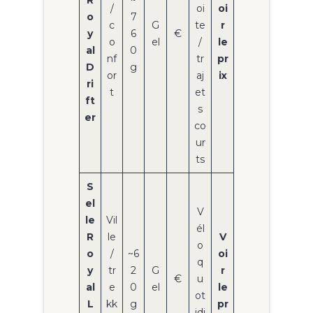
R
~
/
oi
oi
o
7
c
G
te
r
y
6
€
o
el
/
le
al
0
nf
tr
pr
D
g
or
aj
ix
ri
t
et
ft
s
er
co
ur
ts
S
el
V
le
Vil
él
R
le
V
o
o
/
~6
oi
q
y
tr
2
G
r
€
u
al
e
0
el
le
ot
L
kk
g
pr
idi