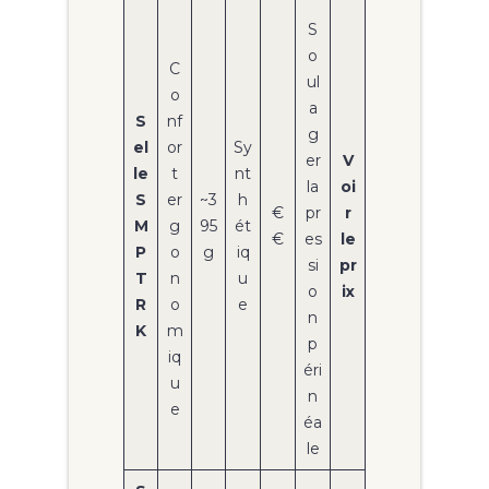
S
o
C
ul
o
a
S
nf
g
el
or
Sy
er
V
le
t
nt
la
oi
S
er
~3
h
€
pr
r
M
g
95
ét
€
es
le
P
o
g
iq
si
pr
T
n
u
o
ix
R
o
e
n
K
m
p
iq
éri
u
n
e
éa
le