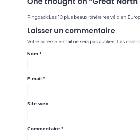
One thought on “
Great North T
Pingback:
Les 10 plus beaux itinéraires vélo en Eur
Laisser un commentaire
Votre adresse e-mail ne sera pas publiée.
Les champs
Nom
*
E-mail
*
Site web
Commentaire
*