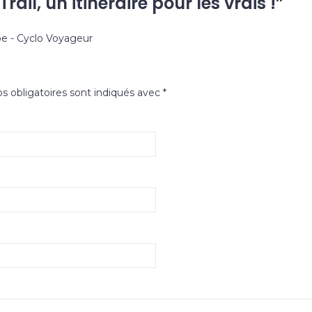
rail, un itinéraire pour les vrais !
”
ope - Cyclo Voyageur
 obligatoires sont indiqués avec
*