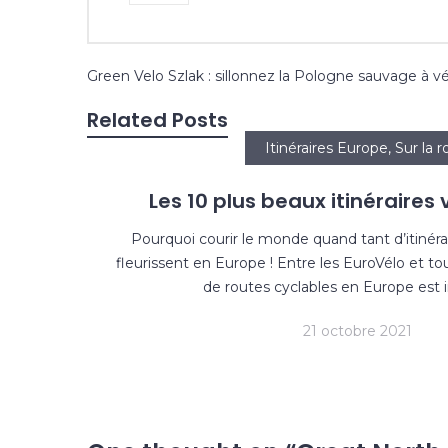
Navigation
Green Velo Szlak : sillonnez la Pologne sauvage à v
de
Related Posts
l’article
Itinéraires Europe
,
Sur la r
Les 10 plus beaux itinéraires
Pourquoi courir le monde quand tant d’itinéra
fleurissent en Europe ! Entre les EuroVélo et to
de routes cyclables en Europe est
21 octobre 2021