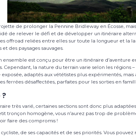
ojette de prolonger la
Pennine Bridleway
en Écosse, mais 
dé de relever le défi et de développer un itinéraire alterna
ves offroad reliées entre elles sur toute la longueur et la 
s et des paysages sauvages.
on ensemble est conçu pour être un itinéraire d’aventure e
 Cependant, la nature du terrain varie selon les régions 
e exposée, adaptés aux vététistes plus expérimentés, mais 
 ferrées désaffectées, parfaites pour les sorties en famill
 ?
éraire très varié, certaines sections sont donc plus adaptées
tit tronçon homogène, vous n’aurez pas trop de problème 
lloir faire des compromis !
ycliste, de ses capacités et de ses priorités. Vous pouvez r