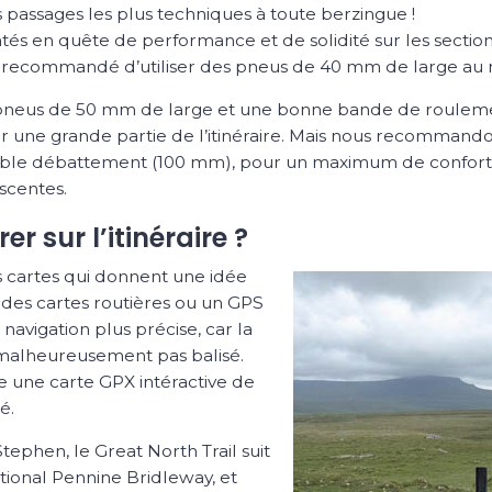
 passages les plus techniques à toute berzingue !
tés en quête de performance et de solidité sur les sections 
soit recommandé d’utiliser des pneus de 40 mm de large a
 pneus de 50 mm de large et une bonne bande de roulement
r une grande partie de l’itinéraire. Mais nous recommand
ible débattement (100 mm), pour un maximum de confort, de
escentes.
 sur l’itinéraire ?
 cartes qui donnent une idée
s des cartes routières ou un GPS
navigation plus précise, car la
st malheureusement pas balisé.
e une carte GPX intéractive de
é.
ephen, le Great North Trail suit
tional Pennine Bridleway, et