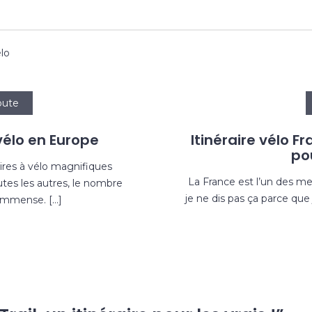
élo
oute
 vélo en Europe
Itinéraire vélo F
po
ires à vélo magnifiques
La France est l’un des me
utes les autres, le nombre
je ne dis pas ça parce que j
 immense. […]