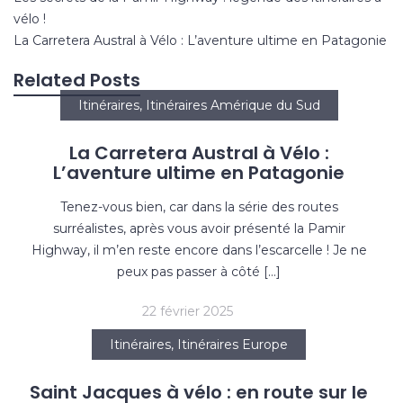
de
vélo !
l’article
La Carretera Austral à Vélo : L’aventure ultime en Patagonie
Related Posts
Itinéraires
,
Itinéraires Amérique du Sud
La Carretera Austral à Vélo :
L’aventure ultime en Patagonie
Tenez-vous bien, car dans la série des routes
surréalistes, après vous avoir présenté la Pamir
Highway, il m’en reste encore dans l’escarcelle ! Je ne
peux pas passer à côté […]
22 février 2025
Itinéraires
,
Itinéraires Europe
Saint Jacques à vélo : en route sur le