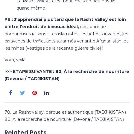
La Rasht Valley… c’est beau mais un peu hostile
quand même
PS : J’apprendrai plus tard que la
Rasht Valley
est loin
d’être l’endroit de bivouac idéal,
ceci pour de
nombreuses raisons : Les islamistes, les bêtes sauvages, les
caravanes de trafiquants surarmés venant d’Afghanistan, et
les mines (vestiges de la récente guerre civile) !
Voilà, voilà…
>>> ETAPE SUIVANTE :
80. À la recherche de nourriture
(Devona / TADJIKISTAN)
Navigation
78. La Rasht valley, perdue et authentique (TADJIKISTAN)
de
80. À la recherche de nourriture (Devona / TADJIKISTAN)
l’article
Related Posts