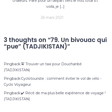
chaleurs. Paré pour un départ vers le flou total Et
voilà, je […]
26 mars 2021
3 thoughts on “
79. Un bivouac qui
“pue” (TADJIKISTAN)
”
Pingback:
🚖 Trouver un taxi pour Douchanbé
(TADJIKISTAN)
Pingback:
Cyclotouriste : comment éviter le vol de vélo -
Cyclo Voyageur
Pingback:
✔️ Récit de ma plus belle expérience de voyage !
(TADJIKISTAN)