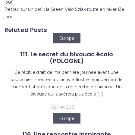
de
jour)
l’article
Retour sur un défi : la Green Vélo Szlak route en hiver (3e
jour)
Related Posts
Europe
111. Le secret du bivouac écolo
(POLOGNE)
Ce récit, extrait de ma dernière journée avant une
pause bien méritée à Cracovie illustre typiquement le
moment stratégique de la recherche de bivouac. Un
bivouac qui s’avèrera plus écolo […]
6 juillet 2021
Europe
116. Une rencontre inspirante